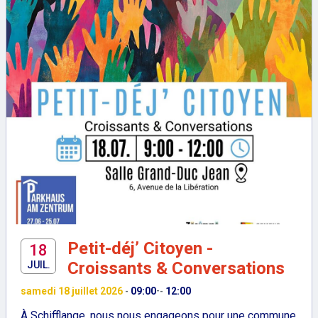
Petit-déj’ Citoyen -
18
Croissants & Conversations
JUIL.
samedi 18 juillet 2026
09:00
12:00
-
-
-
À Schifflange, nous nous engageons pour une commune