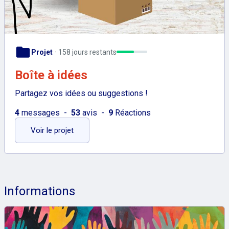
folder
Projet
158 jours restants
Boîte à idées
Partagez vos idées ou suggestions !
4
messages
53
avis
9
Réactions
: Boîte à idées
Voir le projet
Informations