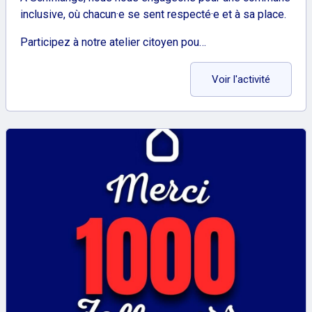
inclusive, où chacun·e se sent respecté·e et à sa place.
Participez à notre atelier citoyen pou…
: Petit-d
Voir l'activité